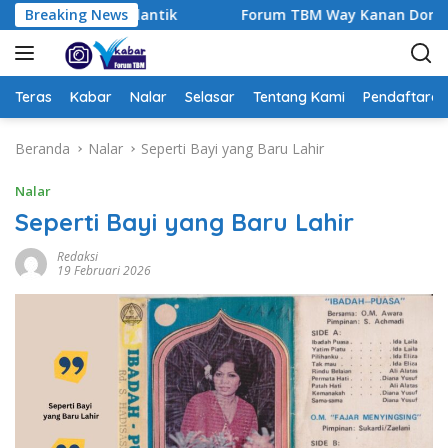
L
nep Resmi Dilantik
Breaking News
Forum TBM Way Kanan Dorong Perp
a
n
g
s
Teras
Kabar
Nalar
Selasar
Tentang Kami
Pendaftaran
u
n
Beranda
Nalar
Seperti Bayi yang Baru Lahir
g
k
Nalar
e
Seperti Bayi yang Baru Lahir
k
o
Redaksi
19 Februari 2026
n
t
e
n