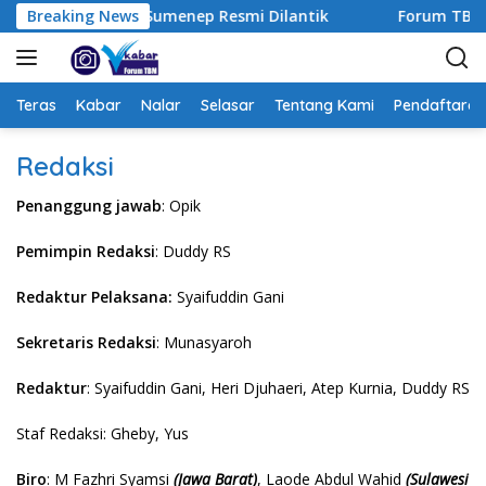
L
Breaking News
Forum TBM Sumenep Resmi Dilantik
Forum TBM W
a
n
g
s
Teras
Kabar
Nalar
Selasar
Tentang Kami
Pendaftaran
u
n
Redaksi
g
k
Penanggung jawab
: Opik
e
k
Pemimpin Redaksi
: Duddy RS
o
n
Redaktur Pelaksana:
Syaifuddin Gani
t
Sekretaris Redaksi
: Munasyaroh
e
n
Redaktur
: Syaifuddin Gani, Heri Djuhaeri, Atep Kurnia, Duddy RS
Staf Redaksi: Gheby, Yus
Biro
: M Fazhri Syamsi
(Jawa Barat)
, Laode Abdul Wahid
(Sulawesi