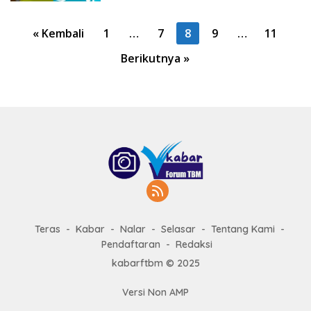
P
« Kembali
1
…
7
8
9
…
11
a
Berikutnya »
g
i
n
a
s
i
p
o
s
Teras
Kabar
Nalar
Selasar
Tentang Kami
Pendaftaran
Redaksi
kabarftbm © 2025
Versi Non AMP