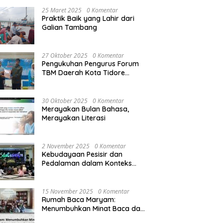
25 Maret 2025
0 Komentar
Praktik Baik yang Lahir dari
Galian Tambang
27 Oktober 2025
0 Komentar
Pengukuhan Pengurus Forum
TBM Daerah Kota Tidore
Kepulauan: Meneguhkan
Semangat Literasi dari Kota
Rempah
30 Oktober 2025
0 Komentar
Merayakan Bulan Bahasa,
Merayakan Literasi
2 November 2025
0 Komentar
Kebudayaan Pesisir dan
Pedalaman dalam Konteks
Sosial Politik di Indonesia
15 November 2025
0 Komentar
Rumah Baca Maryam:
Menumbuhkan Minat Baca dan
Literasi di Desa Wonorejo,