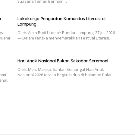
suasana Taman Bermain…
u
Lokakarya Penguatan Komunitas Literasi di
Lampung
nya
Oleh. Amin Budi Utomo* Bandar Lampung, 27 Juli 2026
suami
— Dalam rangka menyemarakkan Festival Literasi…
Hari Anak Nasional Bukan Sekadar Seremoni
Oleh. Moh. Makrus Sahlan Semangat Hari Anak
hami
Nasional 2026 terasa begitu hidup di halaman Balai…
ahal,