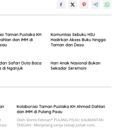
asi Taman Pustaka KH
Komunitas Sebuku HSU
ahlan dan IMM di
Hadirkan Akses Buku hingga
isau
Taman dan Desa
dari Safari Duta Baca
Hari Anak Nasional Bukan
a di Nganjuk
Sekadar Seremoni
an
Kolaborasi Taman Pustaka KH Ahmad Dahlan
dan IMM di Pulang Pisau
t
Oleh. Bonni Febrian* PULANG PISAU, KALIMANTAN
rasi
TENGAH– Menjelang senja setiap Jumat sore,