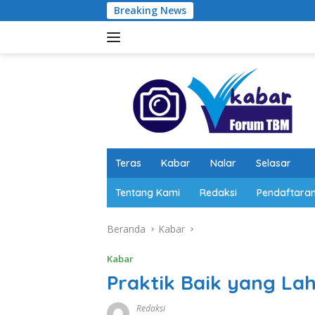
Langsung
Breaking News
ke
konten
Teras
Kabar
Nalar
Selasar
Tentang Kami
Redaksi
Pendaftara
Beranda
Kabar
Kabar
Praktik Baik yang La
Redaksi