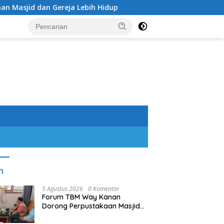
n Gereja Lebih Hidup
Kolaborasi Taman Pustaka KH A
n
5 Agustus 2026
0 Komentar
Forum TBM Way Kanan
Dorong Perpustakaan Masjid
dan Gereja Lebih Hidup