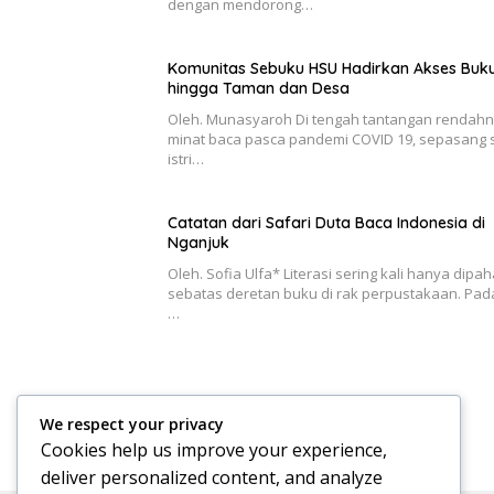
dengan mendorong…
Komunitas Sebuku HSU Hadirkan Akses Buk
hingga Taman dan Desa
Oleh. Munasyaroh Di tengah tantangan rendah
minat baca pasca pandemi COVID 19, sepasang 
istri…
Catatan dari Safari Duta Baca Indonesia di
Nganjuk
Oleh. Sofia Ulfa* Literasi sering kali hanya dipa
sebatas deretan buku di rak perpustakaan. Pad
…
We respect your privacy
Cookies help us improve your experience,
deliver personalized content, and analyze