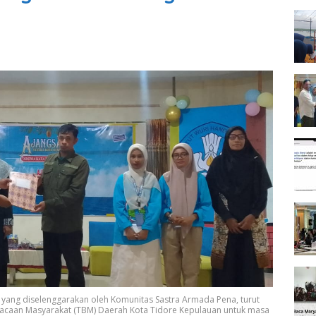
h yang diselenggarakan oleh Komunitas Sastra Armada Pena, turut
caan Masyarakat (TBM) Daerah Kota Tidore Kepulauan untuk masa