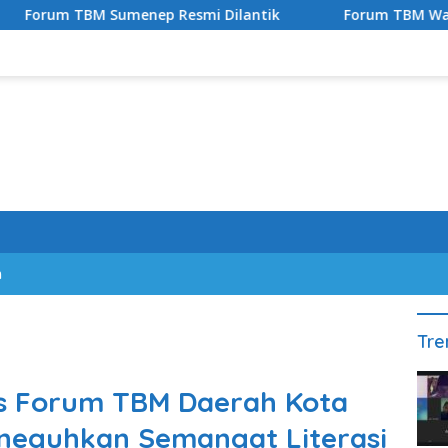
M Sumenep Resmi Dilantik
Forum TBM Way Kanan Doro
n
Tre
s Forum TBM Daerah Kota
eneguhkan Semangat Literasi