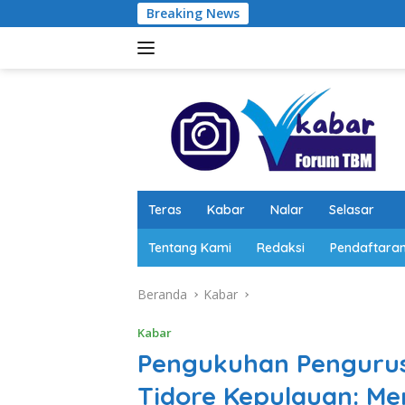
Langsung
Breaking News
Forum TB
ke
konten
Teras
Kabar
Nalar
Selasar
Tentang Kami
Redaksi
Pendaftara
Beranda
Kabar
Kabar
Pengukuhan Penguru
Tidore Kepulauan: M