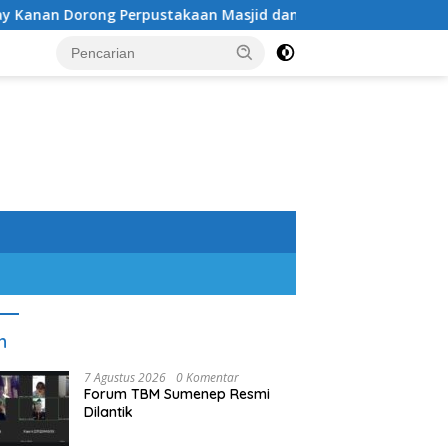
ng Perpustakaan Masjid dan Gereja Lebih Hidup
Kolab
n
7 Agustus 2026
0 Komentar
Forum TBM Sumenep Resmi
Dilantik