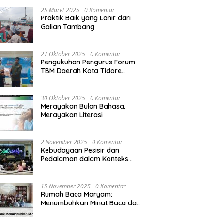
25 Maret 2025
0 Komentar
Praktik Baik yang Lahir dari
Galian Tambang
27 Oktober 2025
0 Komentar
Pengukuhan Pengurus Forum
TBM Daerah Kota Tidore
Kepulauan: Meneguhkan
Semangat Literasi dari Kota
Rempah
30 Oktober 2025
0 Komentar
Merayakan Bulan Bahasa,
Merayakan Literasi
2 November 2025
0 Komentar
Kebudayaan Pesisir dan
Pedalaman dalam Konteks
Sosial Politik di Indonesia
15 November 2025
0 Komentar
Rumah Baca Maryam:
Menumbuhkan Minat Baca dan
Literasi di Desa Wonorejo,