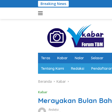
Langsung
Breaking News
ke
konten
Teras
Kabar
Nalar
Selasar
Tentang Kami
Redaksi
Pendaftara
Beranda
Kabar
Kabar
Merayakan Bulan Baha
Redaksi