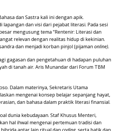
sa dan Sastra kali ini dengan apik.
apangan dan visi dari pejabat literasi. Pada sesi
 besar mengusung tema “Rentenir: Literasi dan
sangat relevan dengan realitas hidup di kekinian.
sandra dan menjadi korban pinjol (pijaman
online).
agi gagasan dan pengetahuan di hadapan puluhan
ayah di tanah air. Aris Munandar dari Forum TBM
so. Dalam materinya, Sekretaris Utama
laskan mengenai konsep belajar sepanjang hayat,
rasian, dan bahasa dalam praktik literasi finansial.
oal dunia kebudayaan. Staf Khusus Menteri,
an hal ihwal mengenai pertemuan tradisi dan
ibrida antar lain ritual dan
coding,
serta batik dan