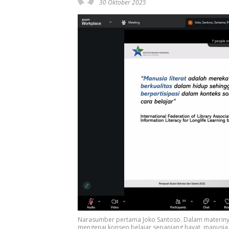
30 Oktober 2025
Narasumber pertama Joko Santoso. Dalam materinya
mengenai konsep belajar sepanjang hayat, manusia l