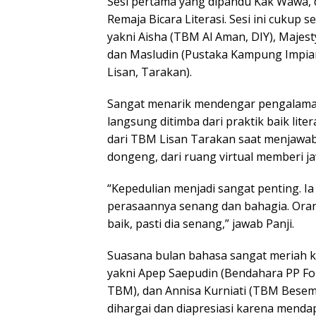
Sesi pertama yang dipandu Kak Wawa, d
Remaja Bicara Literasi. Sesi ini cukup
yakni Aisha (TBM Al Aman, DIY), Majes
dan Masludin (Pustaka Kampung Impian)
Lisan, Tarakan).
Sangat menarik mendengar pengalaman
langsung ditimba dari praktik baik lite
dari TBM Lisan Tarakan saat menjawa
dongeng, dari ruang virtual memberi 
“Kepedulian menjadi sangat penting. I
perasaannya senang dan bahagia. Ora
baik, pasti dia senang,” jawab Panji.
Suasana bulan bahasa sangat meriah k
yakni Apep Saepudin (Bendahara PP Fo
TBM), dan Annisa Kurniati (TBM Besem
dihargai dan diapresiasi karena menda