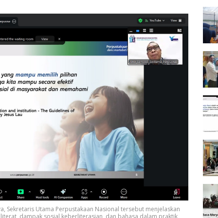
, Sekretaris Utama Perpustakaan Nasional tersebut menjelaskan
iterat, dampak sosial keberliterasian, dan bahasa dalam praktik