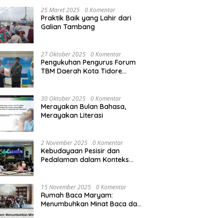
25 Maret 2025
0 Komentar
Praktik Baik yang Lahir dari
Galian Tambang
27 Oktober 2025
0 Komentar
Pengukuhan Pengurus Forum
TBM Daerah Kota Tidore
Kepulauan: Meneguhkan
Semangat Literasi dari Kota
Rempah
30 Oktober 2025
0 Komentar
Merayakan Bulan Bahasa,
Merayakan Literasi
2 November 2025
0 Komentar
Kebudayaan Pesisir dan
Pedalaman dalam Konteks
Sosial Politik di Indonesia
15 November 2025
0 Komentar
Rumah Baca Maryam:
Menumbuhkan Minat Baca dan
Literasi di Desa Wonorejo,